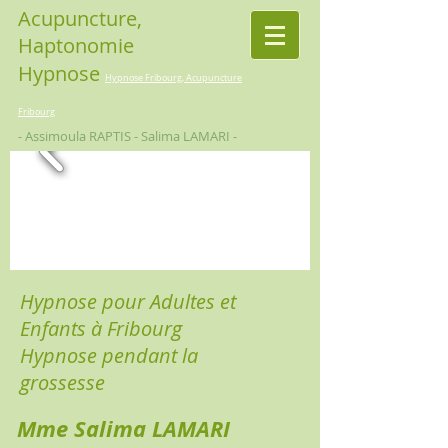
Acupuncture,
Haptonomie
Hypnose
Hypnose Fribourg, Acupuncture
Fribourg
- Assimoula RAPTIS - Salima LAMARI -
Hypnose pour Adultes et
Enfants à Fribourg
Hypnose pendant la
grossesse
Mme Salima LAMARI